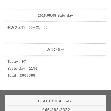
2026.08.08 Saturday
夜カフェ15：00～21：00
カウンター
Today :
97
Yesterday :
1156
Total :
2008588
FLAT HOUSE cafe
046-283-2322